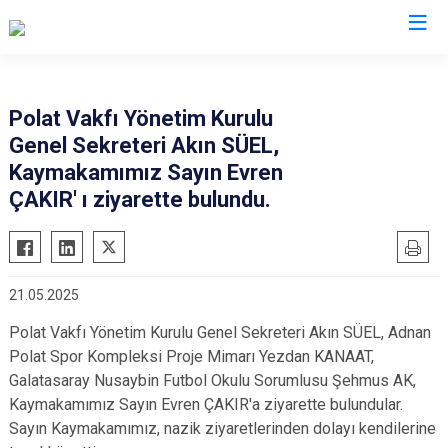
Mardin
Polat Vakfı Yönetim Kurulu
Genel Sekreteri Akın SÜEL,
Dargeçit
Nusaybin
Kaymakamımız Sayın Evren
Derik
Ömerli
ÇAKIR' ı ziyarette bulundu.
Kızıltepe
Savur
Mazıdağı
Yeşilli
Midyat
Artuklu
21.05.2025
Polat Vakfı Yönetim Kurulu Genel Sekreteri Akın SÜEL, Adnan
Polat Spor Kompleksi Proje Mimarı Yezdan KANAAT,
Galatasaray Nusaybin Futbol Okulu Sorumlusu Şehmus AK,
Kaymakamımız Sayın Evren ÇAKIR'a ziyarette bulundular.
Sayın Kaymakamımız, nazik ziyaretlerinden dolayı kendilerine