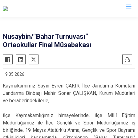
Mardin
Nusaybin/“Bahar Turnuvası”
Ortaokullar Final Müsabakası
Dargeçit
Nusaybin
Derik
Ömerli
Kızıltepe
Savur
19.05.2026
Mazıdağı
Yeşilli
Kaymakamımız Sayın Evren ÇAKIR, İlçe Jandarma Komutanı
Midyat
Artuklu
Jandarma Binbaşı Mahir Soner ÇALIŞKAN, Kurum Müdürleri
ve beraberindekilerle,
İlçe Kaymakamlığımız himayelerinde, İlçe Millî Eğitim
Müdürlüğümüz ile İlçe Gençlik ve Spor Müdürlüğümüz iş
birliğinde, 19 Mayıs Atatürk’ü Anma, Gençlik ve Spor Bayramı
etkinlikleri kapsamında düzenlenen “Bahar Turnuvası”