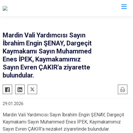
Mardin
Mardin Vali Yardımcısı Sayın
İbrahim Engin ŞENAY, Dargeçit
Dargeçit
Nusaybin
Kaymakamı Sayın Muhammed
Derik
Ömerli
Enes İPEK, Kaymakamımız
Kızıltepe
Savur
Sayın Evren ÇAKIR'a ziyarette
Mazıdağı
bulundular.
Yeşilli
Midyat
Artuklu
29.01.2026
Mardin Vali Yardımcısı Sayın İbrahim Engin ŞENAY, Dargeçit
Kaymakamı Sayın Muhammed Enes İPEK, Kaymakamımız
Sayın Evren ÇAKIR'a nezaket ziyaretinde bulundular.