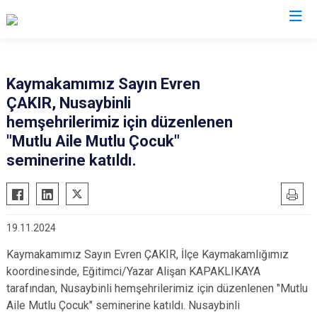
Mardin
Kaymakamımız Sayın Evren
ÇAKIR, Nusaybinli
Dargeçit
Nusaybin
hemşehrilerimiz için düzenlenen
Derik
Ömerli
"Mutlu Aile Mutlu Çocuk"
Kızıltepe
Savur
seminerine katıldı.
Mazıdağı
Yeşilli
Midyat
Artuklu
19.11.2024
Kaymakamımız Sayın Evren ÇAKIR, İlçe Kaymakamlığımız
koordinesinde, Eğitimci/Yazar Alişan KAPAKLIKAYA
tarafından, Nusaybinli hemşehrilerimiz için düzenlenen "Mutlu
Aile Mutlu Çocuk" seminerine katıldı. Nusaybinli