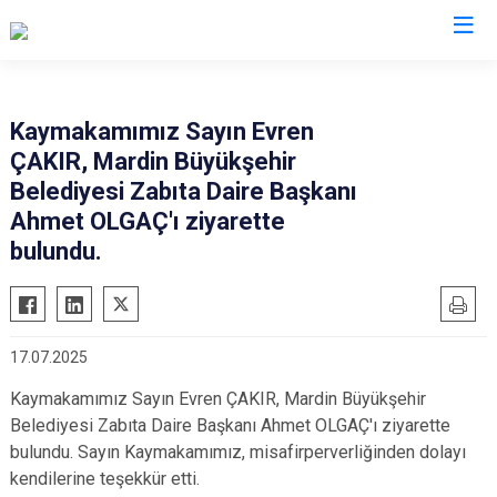
Mardin
Kaymakamımız Sayın Evren
ÇAKIR, Mardin Büyükşehir
Dargeçit
Nusaybin
Belediyesi Zabıta Daire Başkanı
Derik
Ömerli
Ahmet OLGAÇ'ı ziyarette
Kızıltepe
Savur
bulundu.
Mazıdağı
Yeşilli
Midyat
Artuklu
17.07.2025
Kaymakamımız Sayın Evren ÇAKIR, Mardin Büyükşehir
Belediyesi Zabıta Daire Başkanı Ahmet OLGAÇ'ı ziyarette
bulundu. Sayın Kaymakamımız, misafirperverliğinden dolayı
kendilerine teşekkür etti.