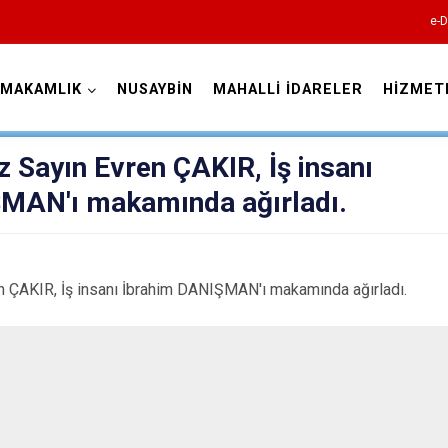
e-D
YMAKAMLIK
NUSAYBİN
MAHALLİ İDARELER
HİZMET
Mardin
Sayın Evren ÇAKIR, İş insanı
MAN'ı makamında ağırladı.
ÇAKIR, İş insanı İbrahim DANIŞMAN'ı makamında ağırladı.
Dargeçit
Derik
Kızıltepe