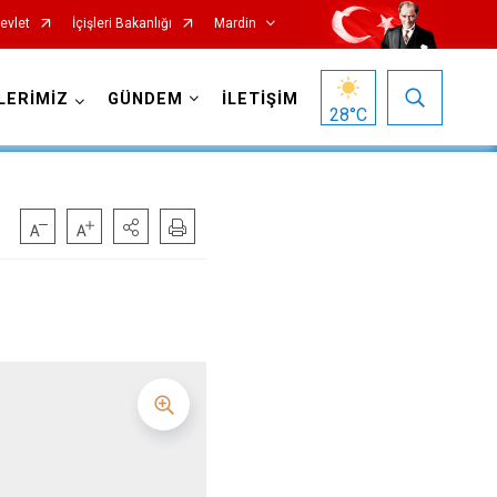
evlet
İçişleri Bakanlığı
Mardin
LERİMİZ
GÜNDEM
İLETİŞİM
28
°C
Nusaybin
Ömerli
Savur