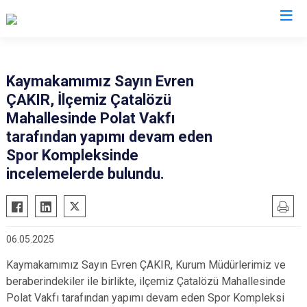
Mardin
Kaymakamımız Sayın Evren
ÇAKIR, İlçemiz Çatalözü
Dargeçit
Nusaybin
Mahallesinde Polat Vakfı
Derik
Ömerli
tarafından yapımı devam eden
Kızıltepe
Savur
Spor Kompleksinde
Mazıdağı
incelemelerde bulundu.
Yeşilli
Midyat
Artuklu
06.05.2025
Kaymakamımız Sayın Evren ÇAKIR, Kurum Müdürlerimiz ve
beraberindekiler ile birlikte, ilçemiz Çatalözü Mahallesinde
Polat Vakfı tarafından yapımı devam eden Spor Kompleksi