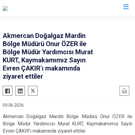
Mardin
Akmercan Doğalgaz Mardin
Bölge Müdürü Onur ÖZER ile
Dargeçit
Nusaybin
Bölge Müdür Yardımcısı Murat
Derik
Ömerli
KURT, Kaymakamımız Sayın
Kızıltepe
Savur
Evren ÇAKIR’ı makamında
Mazıdağı
ziyaret ettiler
Yeşilli
Midyat
Artuklu
09.06.2026
Akmercan Doğalgaz Mardin Bölge Müdürü Onur ÖZER ile
Bölge Müdür Yardımcısı Murat KURT, Kaymakamımız Sayın
Evren ÇAKIR’ı makamında ziyaret ettiler.